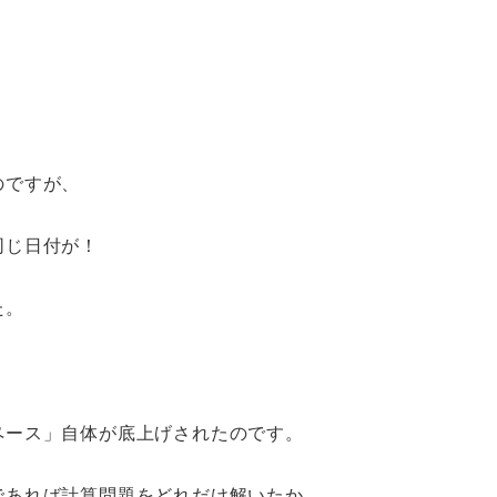
のですが、
同じ日付が！
た。
ペース」自体が底上げされたのです。
であれば計算問題をどれだけ解いたか。