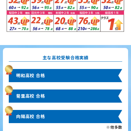
主な高校受験合格実績
明和高校 合格
菊里高校 合格
向陽高校 合格
※他多数