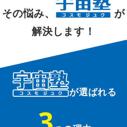
その悩み、
が
解決します！
が選ばれる
3