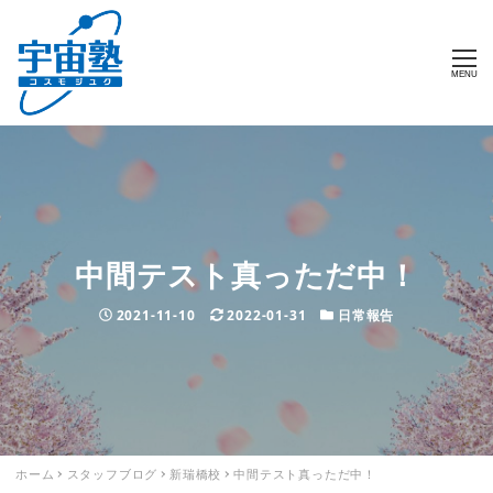
MENU
中間テスト真っただ中！
投稿日
2021-11-10
更新日
2022-01-31
カテゴリー
日常報告
ホーム
スタッフブログ
新瑞橋校
中間テスト真っただ中！